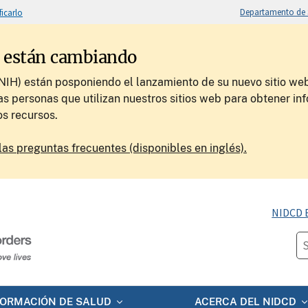
Departamento de S
ficarlo
H están cambiando
(NIH) están posponiendo el lanzamiento de su nuevo sitio web
as personas que utilizan nuestros sitios web para obtener inf
os recursos.
las preguntas frecuentes (disponibles en inglés).
NIDCD 
FORMACIÓN DE SALUD
ACERCA DEL NIDCD