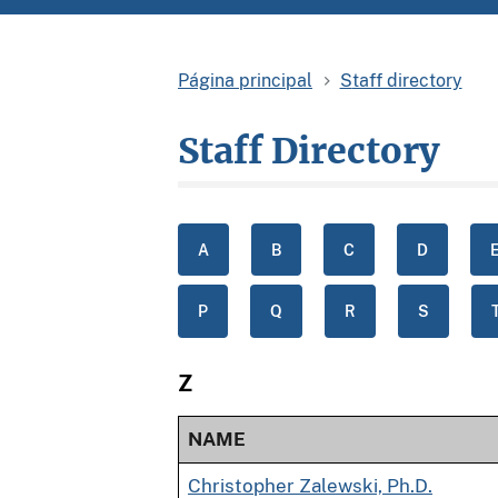
página principal
staff directory
Staff Directory
A
B
C
D
P
Q
R
S
Z
NAME
Christopher Zalewski, Ph.D.