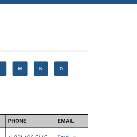
L
M
N
O
PHONE
EMAIL