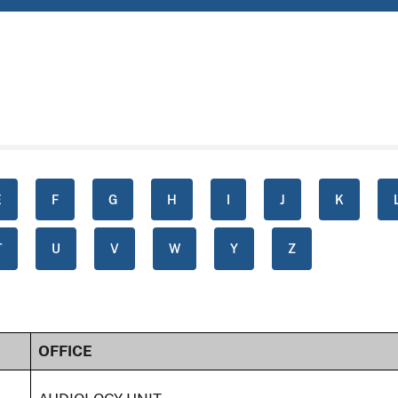
E
F
G
H
I
J
K
T
U
V
W
Y
Z
OFFICE