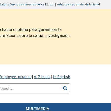
alud y Servicios Humanos de los EE. UU.
|
Institutos Nacionales de la Salud
 hasta el otoño para garantizar la
ormación sobre la salud, investigación,
Employee Intranet
|
A–Z Index
|
In English
MULTIMEDIA