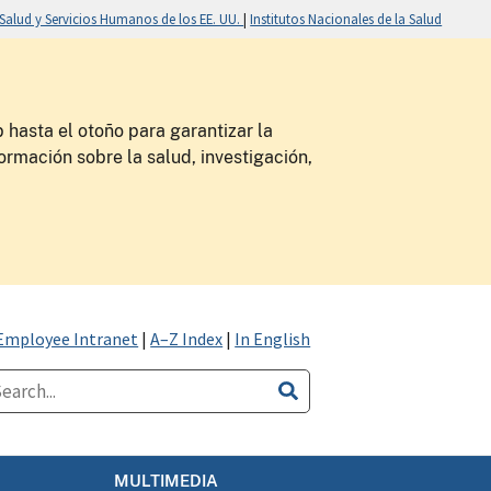
alud y Servicios Humanos de los EE. UU.
|
Institutos Nacionales de la Salud
 hasta el otoño para garantizar la
ormación sobre la salud, investigación,
Employee Intranet
|
A–Z Index
|
In English
MULTIMEDIA