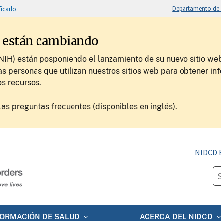
Departamento de S
ficarlo
H están cambiando
(NIH) están posponiendo el lanzamiento de su nuevo sitio web
as personas que utilizan nuestros sitios web para obtener inf
os recursos.
las preguntas frecuentes (disponibles en inglés).
NIDCD 
FORMACIÓN DE SALUD
ACERCA DEL NIDCD