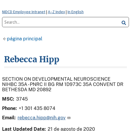
NIDCD Employee Intranet
|
A–Z Index
|
In English
página principal
Rebecca Hipp
SECTION ON DEVELOPMENTAL NEUROSCIENCE
NIHBC 35A - PNRC II BG RM 1D973C 35A CONVENT DR
BETHESDA MD 20892
MSC:
3745
Phone:
+1 301 435 8074
Email:
rebecca.hipp@nih.gov
Last Updated Date:
21 de agosto de 2020